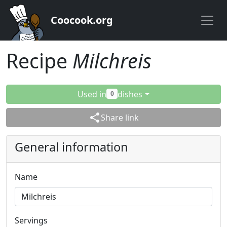
Coocook.org
Recipe
Milchreis
Used in
dishes
0
share
Share link
General information
Name
Servings