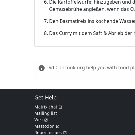
Die Kartoffelwürfel hinzugeben und d
Gemüsebrühe angießen, wenn das Cur
Den Basmatireis ins kochende Wasse
Das Curry mit dem Saft & Abrieb der 
Did Coocook.org help you with food pla
info
Get Help
Matrix chat
Mailing list
Wiki
Mastodon
Report issues