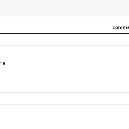
Comme
l
rie