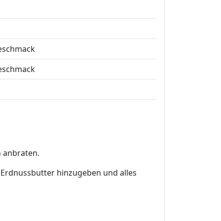
eschmack
eschmack
n anbraten.
 Erdnussbutter hinzugeben und alles