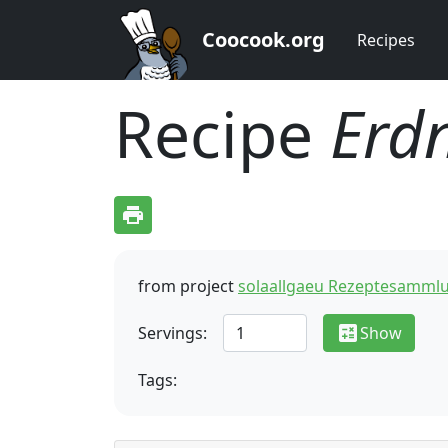
Coocook.org
Recipes
Recipe
Erdn
print
from project
solaallgaeu Rezeptesamml
calculate
Servings:
Show
Tags: