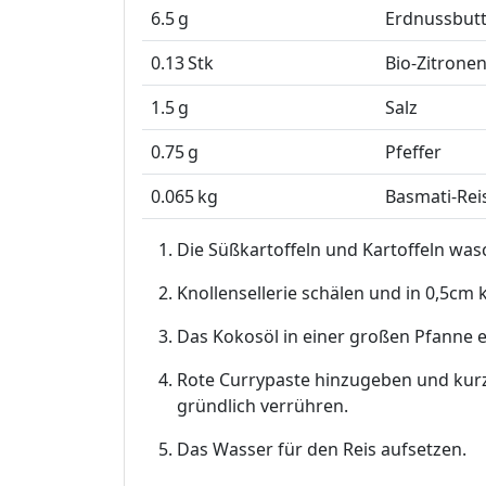
6.5
g
Erdnussbutt
0.13
Stk
Bio-Zitrone
1.5
g
Salz
0.75
g
Pfeffer
0.065
kg
Basmati-Rei
Die Süßkartoffeln und Kartoffeln was
Knollensellerie schälen und in 0,5cm 
Das Kokosöl in einer großen Pfanne e
Rote Currypaste hinzugeben und kurz
gründlich verrühren.
Das Wasser für den Reis aufsetzen.