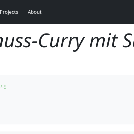
Projects
About
uss-Curry mit S
ung