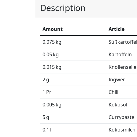
Description
Amount
Article
0.075
kg
Süßkartoffe
0.05
kg
Kartoffeln
0.015
kg
Knollenselle
2
g
Ingwer
1
Pr
Chili
0.005
kg
Kokosöl
5
g
Currypaste
0.1
l
Kokosmilch