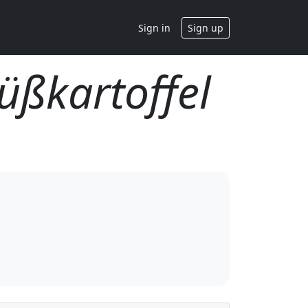
Sign in
Sign up
üßkartoffel