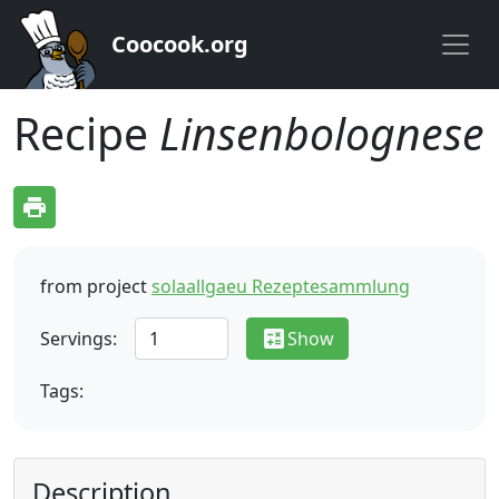
Coocook.org
Recipe
Linsenbolognese
print
from project
solaallgaeu Rezeptesammlung
calculate
Servings:
Show
Tags:
Description