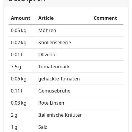
Amount
Article
Comment
0.05
kg
Möhren
0.02
kg
Knollensellerie
0.01
l
Olivenöl
7.5
g
Tomatenmark
0.06
kg
gehackte Tomaten
0.11
l
Gemüsebrühe
0.03
kg
Rote Linsen
2
g
Italienische Kräuter
1
g
Salz