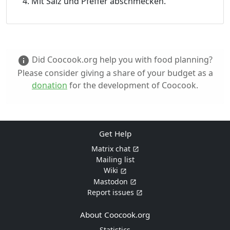
Mit Salz und Pfeffer abschmecken.
Did Coocook.org help you with food planning?
info
Please consider giving a share of your budget as a
donation
for the development of Coocook.
Get Help
Matrix chat
Mailing list
Wiki
Mastodon
Report issues
About Coocook.org
Statistics