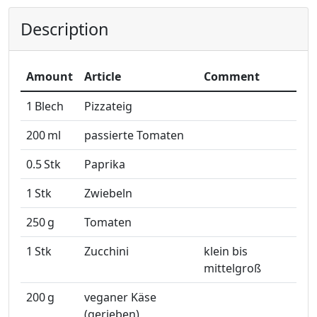
Description
Amount
Article
Comment
1
Blech
Pizzateig
200
ml
passierte Tomaten
0.5
Stk
Paprika
1
Stk
Zwiebeln
250
g
Tomaten
1
Stk
Zucchini
klein bis
mittelgroß
200
g
veganer Käse
(gerieben)