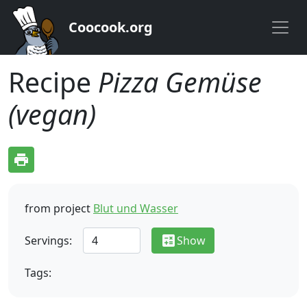
Coocook.org
Recipe
Pizza Gemüse
(vegan)
print
from project
Blut und Wasser
calculate
Servings:
Show
Tags: