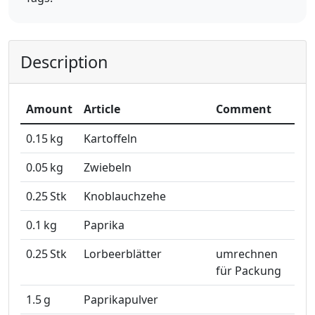
Description
Amount
Article
Comment
0.15
kg
Kartoffeln
0.05
kg
Zwiebeln
0.25
Stk
Knoblauchzehe
0.1
kg
Paprika
0.25
Stk
Lorbeerblätter
umrechnen
für Packung
1.5
g
Paprikapulver