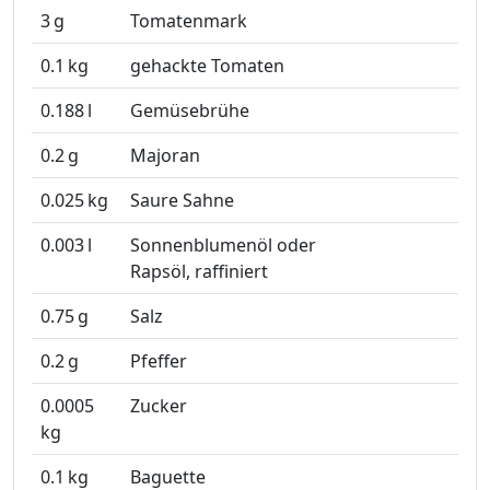
3
g
Tomatenmark
0.1
kg
gehackte Tomaten
0.188
l
Gemüsebrühe
0.2
g
Majoran
0.025
kg
Saure Sahne
0.003
l
Sonnenblumenöl oder
Rapsöl, raffiniert
0.75
g
Salz
0.2
g
Pfeffer
0.0005
Zucker
kg
0.1
kg
Baguette