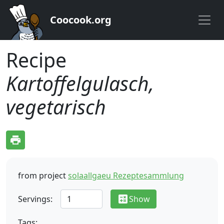
Coocook.org
Recipe
Kartoffelgulasch,
vegetarisch
print
from project
solaallgaeu Rezeptesammlung
calculate
Servings:
Show
Tags: