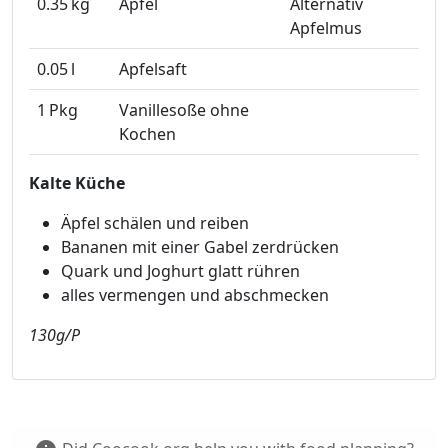
0.35
kg
Äpfel
Alternativ
Apfelmus
0.05
l
Apfelsaft
1
Pkg
Vanillesoße ohne
Kochen
Kalte Küche
Äpfel schälen und reiben
Bananen mit einer Gabel zerdrücken
Quark und Joghurt glatt rühren
alles vermengen und abschmecken
130g/P