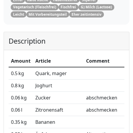
Vegetarisch (Fleischfrei)
Fischfrei
G) Milch (Lactose)
Leicht
Mit Vorbereitungsteil
Eher zeitintensiv
Description
Amount
Article
Comment
0.5
kg
Quark, mager
0.8
kg
Joghurt
0.06
kg
Zucker
abschmecken
0.06
l
Zitronensaft
abschmecken
0.35
kg
Bananen