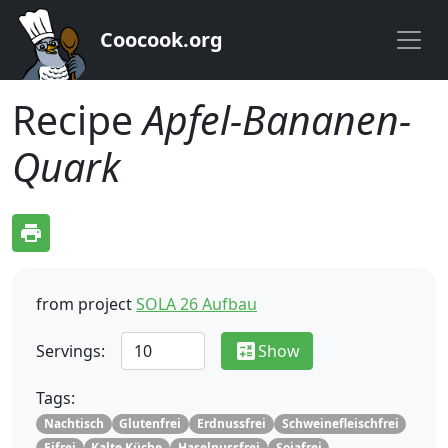
Coocook.org
Recipe
Apfel-Bananen-
Quark
print
from project
SOLA 26 Aufbau
calculate
Servings:
Show
Tags:
Nachtisch
Glutenfrei
Erdnussfrei
Schweinefleischfrei
Eifrei
Kalte Küche
Haselnussfrei
Sojafrei