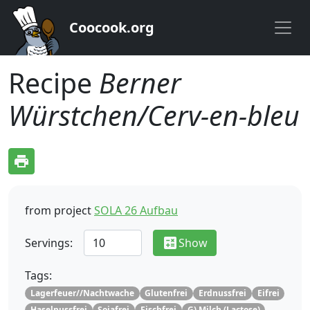
Coocook.org
Recipe
Berner
Würstchen/Cerv-en-bleu
print
from project
SOLA 26 Aufbau
calculate
Servings:
Show
Tags:
Lagerfeuer//Nachtwache
Glutenfrei
Erdnussfrei
Eifrei
Haselnussfrei
Sojafrei
Fischfrei
G) Milch (Lactose)