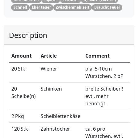
Schnell
Eher teuer
Zwischenmahlzeit
Braucht Feuer
Description
Amount
Article
Comment
20
Stk
Wiener
o.a. 5-10cm
Würstchen. 2 pP
20
Schinken
breite Scheiben!
Scheibe(n)
evtl. mehr
benötigt.
2
Pkg
Scheiblettenkäse
120
Stk
Zahnstocher
ca. 6 pro
Würstchen. evtl.