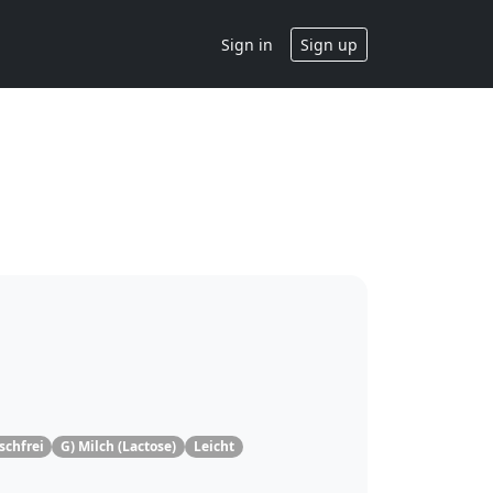
Sign in
Sign up
schfrei
G) Milch (Lactose)
Leicht