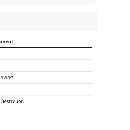
mment
,12l/P!
 Bestreuen