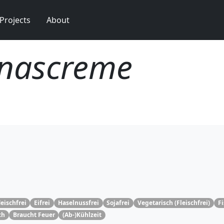
Projects
About
nascreme
eischfrei
Eifrei
Haselnussfrei
Sojafrei
Vegetarisch (Fleischfrei)
Fi
ch
Braucht Feuer
(Ab-)Kühlzeit