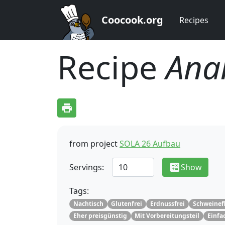
Coocook.org
Recipes
Recipe
Ana
print
from project
SOLA 26 Aufbau
calculate
Servings:
Show
Tags:
Nachtisch
Glutenfrei
Erdnussfrei
Schweinefl
Eher preisgünstig
Mit Vorbereitungsteil
Einfa