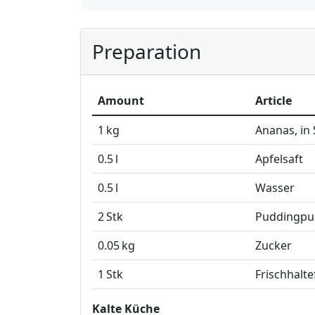
Preparation
Amount
Article
1
kg
Ananas, in
0.5
l
Apfelsaft
0.5
l
Wasser
2
Stk
Puddingpulv
0.05
kg
Zucker
1
Stk
Frischhalte
Kalte Küche