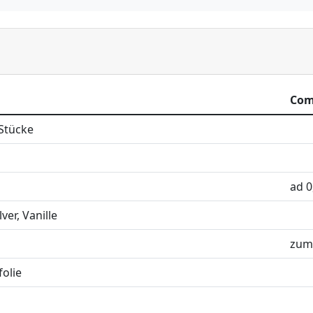
Co
 Stücke
ad 0
er, Vanille
zum
folie