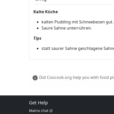
Kalte Küche
kalten Pudding mit Schneebesen gut 
Saure Sahne unterrühren.
Tips
statt saurer Sahne geschlagene Sah
Did Coocook.org help you with food pla
info
Get Help
Matrix chat