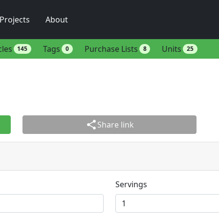
Projects
About
cles
Tags
Purchase Lists
Units
145
0
8
25
share
Share link
Servings