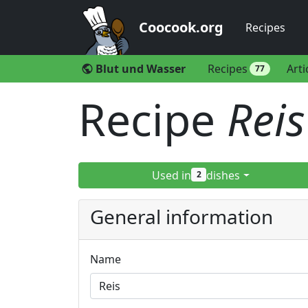
Coocook.org
Recipes
Blut und Wasser
Recipes
Arti
public
77
Recipe
Reis
Used in
dishes
2
General information
Name