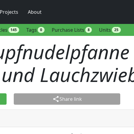
Projects
About
cles
Tags
Purchase Lists
Units
145
0
8
25
upfnudelpfanne
 und Lauchzwieb
share
Share link