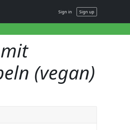
Sign in
Sign up
 mit
eln (vegan)