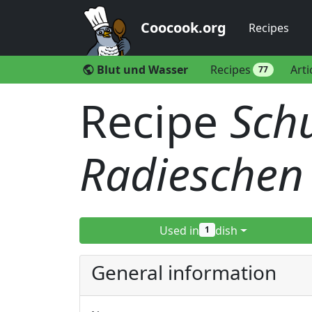
Coocook.org
Recipes
Blut und Wasser
Recipes
Arti
public
77
Recipe
Sch
Radieschen
Used in
dish
1
General information