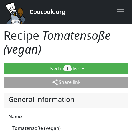
Coocook.org
Recipe
Tomatensoße
(vegan)
Used in
dish
1
share
Share link
General information
Name