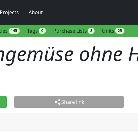
Projects
About
cles
Tags
Purchase Lists
Units
145
0
8
25
ngemüse ohne H
share
Share link