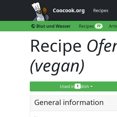
Coocook.org
Recipes
Blut und Wasser
Recipes
Arti
public
77
Recipe
Ofe
(vegan)
Used in
dish
1
General information