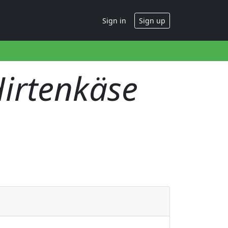
Sign in
Sign up
irtenkäse