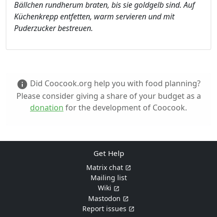
Bällchen rundherum braten, bis sie goldgelb sind. Auf
Küchenkrepp entfetten, warm servieren und mit
Puderzucker bestreuen.
Did Coocook.org help you with food planning?
info
Please consider giving a share of your budget as a
donation
for the development of Coocook.
Get Help
Matrix chat
Mailing list
Wiki
Mastodon
Report issues