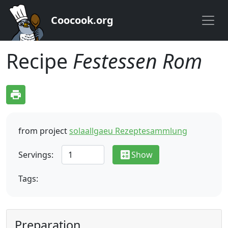
Coocook.org
Recipe
Festessen Rom
print
from project
solaallgaeu Rezeptesammlung
calculate
Servings:
Show
Tags:
Preparation