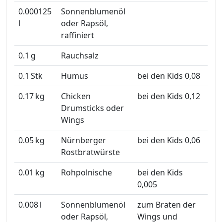
0.000125
Sonnenblumenöl
l
oder Rapsöl,
raffiniert
0.1
g
Rauchsalz
0.1
Stk
Humus
bei den Kids 0,08
0.17
kg
Chicken
bei den Kids 0,12
Drumsticks oder
Wings
0.05
kg
Nürnberger
bei den Kids 0,06
Rostbratwürste
0.01
kg
Rohpolnische
bei den Kids
0,005
0.008
l
Sonnenblumenöl
zum Braten der
oder Rapsöl,
Wings und