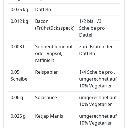
0.035
kg
Datteln
0.012
kg
Bacon
1/2 bis 1/3
(Frühstücksspeck)
Scheibe pro
Dattel
0.003
l
Sonnenblumenöl
zum Braten der
oder Rapsöl,
Datteln
raffiniert
0.05
Reispapier
1/4 Scheibe pro ,
Scheibe
umgerechnet auf
10% Vegetarier
0.06
g
Sojasauce
umgerechnet auf
10% Vegetarier
0.025
g
Ketjap Manis
umgerechnet auf
10% Vegetarier