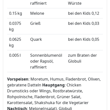
raffiniert
Würste
0.15
kg
Melone
bei den Kids 0,12
0.0375
Grieß
bei den Kids 0,03
kg
0.0625
Quark
bei den Kids 0,05
kg
0.005
l
Sonnenblumenöl
zum Braten der
oder Rapsöl,
Globuli
raffiniert
Vorspeisen
: Moretum, Humus, Fladenbrot, Oliven,
gebratene Datteln
Hauptgang
: Chicken
Drumsticks oder Wings, Rostbratwürste,
Rohpolnische, Fladenbrot, Grüner Salat,
Karottensalat, Shakshuka für die Vegetarier
Nachtisch
: Melone(nsalat), Globuli