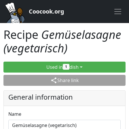
Coocook.org
Recipe
Gemüselasagne
(vegetarisch)
Used in
dish
1
share
Share link
General information
Name