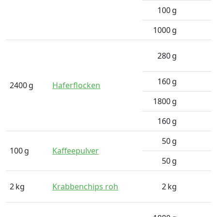
100
g
1000
g
280
g
160
g
2400
g
Haferflocken
1800
g
160
g
50
g
100
g
Kaffeepulver
50
g
2
kg
Krabbenchips roh
2
kg