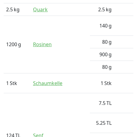
2.5
kg
Quark
2.5
kg
140
g
80
g
1200
g
Rosinen
900
g
80
g
1
Stk
Schaumkelle
1
Stk
7.5
TL
5.25
TL
124
TL
Senf