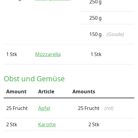
250
g
250
g
150
g
(Gouda)
1
Stk
Mozzarella
1
Stk
Obst und Gemüse
Amount
Article
Amounts
25
Frucht
Apfel
25
Frucht
(rot)
2
Stk
Karotte
2
Stk