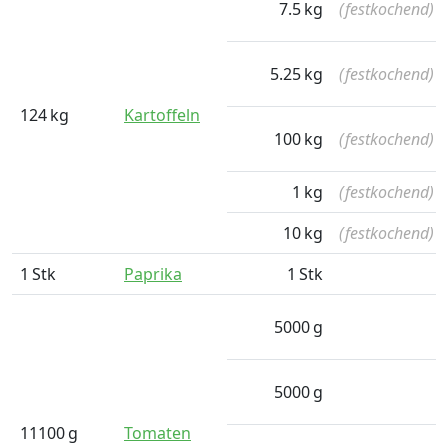
7.5
kg
(festkochend)
5.25
kg
(festkochend)
124
kg
Kartoffeln
100
kg
(festkochend)
1
kg
(festkochend)
10
kg
(festkochend)
1
Stk
Paprika
1
Stk
5000
g
5000
g
11100
g
Tomaten