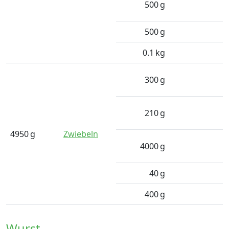
500
g
500
g
0.1
kg
300
g
210
g
4950
g
Zwiebeln
4000
g
40
g
400
g
Wurst