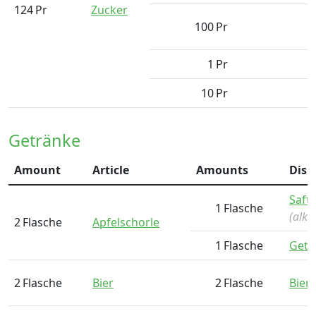
124
Pr
Zucker
100
Pr
1
Pr
10
Pr
Getränke
Amount
Article
Amounts
Dish
Saft
1
Flasche
(alko
2
Flasche
Apfelschorle
1
Flasche
Getr
2
Flasche
Bier
2
Flasche
Bier