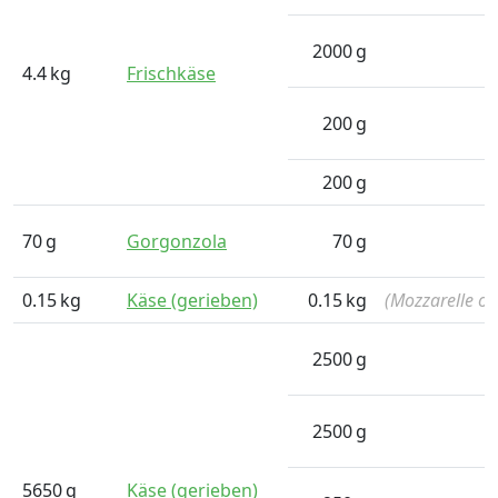
2000
g
4.4
kg
Frischkäse
200
g
200
g
70
g
Gorgonzola
70
g
0.15
kg
Käse (gerieben)
0.15
kg
(Mozzarelle o
2500
g
2500
g
5650
g
Käse (gerieben)