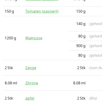
150
g
Tomaten (passiert)
150
g
140
g
(gehackt)
80
g
(gehackt)
1200
g
Walnüsse
900
g
(gehackt)
80
g
(gehackt)
2
Stk
Zange
2
Stk
(zum Aust
8.08
ml
Zitrone
8.08
ml
2
Stk
apfel
2
Stk
(Bio)