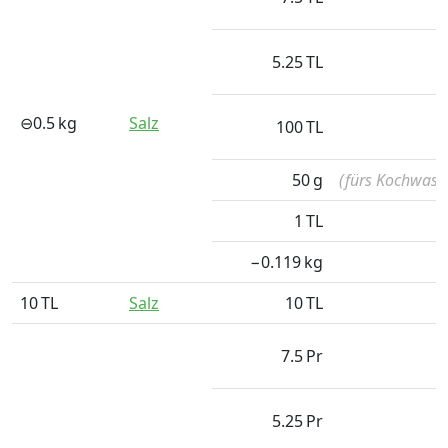
5.25
TL
⊖
0.5
kg
Salz
100
TL
50
g
(fürs Kochwass
1
TL
−0.119
kg
10
TL
Salz
10
TL
7.5
Pr
5.25
Pr