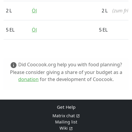
2
L
Öl
2
L
(zum fritt
5
EL
Öl
5
EL
Did Coocook.org help you with food planning?
info
Please consider giving a share of your budget as a
donation
for the development of Coocook.
Get Help
Matrix chat
Mailing list
Wiki