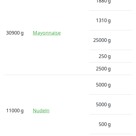
1880
g
1310
g
30900
g
Mayonnaise
25000
g
250
g
2500
g
5000
g
5000
g
11000
g
Nudeln
500
g