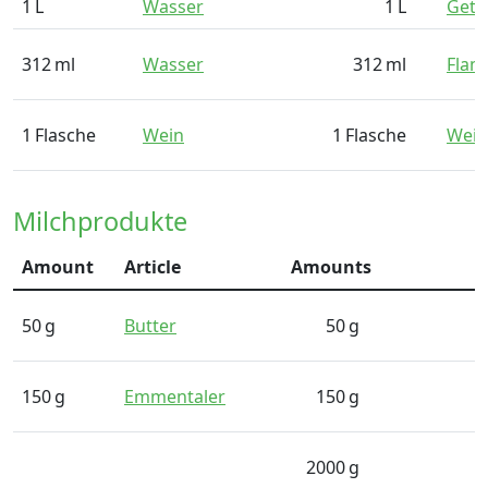
1
L
Wasser
1
L
Getr
312
ml
Wasser
312
ml
Flam
1
Flasche
Wein
1
Flasche
Wein
Milchprodukte
Amount
Article
Amounts
50
g
Butter
50
g
150
g
Emmentaler
150
g
2000
g