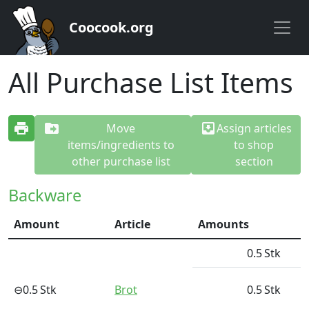
Coocook.org
All Purchase List Items
print
drive_file_move
move_to_inbox
Move
Assign articles
items/ingredients to
to shop
other purchase list
section
Backware
Amount
Article
Amounts
0.5
Stk
⊖
0.5
Stk
Brot
0.5
Stk