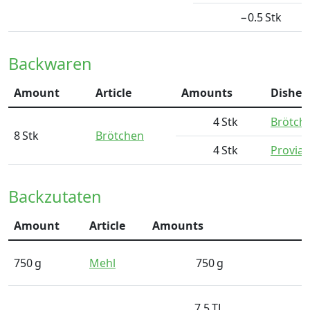
−0.5
Stk
Backwaren
Amount
Article
Amounts
Dishes
4
Stk
Brötch
8
Stk
Brötchen
4
Stk
Provian
Backzutaten
Amount
Article
Amounts
750
g
Mehl
750
g
7.5
TL