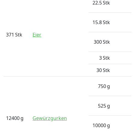
22.5
Stk
15.8
Stk
371
Stk
Eier
300
Stk
3
Stk
30
Stk
750
g
525
g
12400
g
Gewürzgurken
10000
g