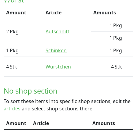
Amount
Article
Amounts
1
Pkg
2
Pkg
Aufschnitt
1
Pkg
1
Pkg
Schinken
1
Pkg
4
Stk
Würstchen
4
Stk
No shop section
To sort these items into specific shop sections, edit the
articles
and select shop sections there.
Amount
Article
Amounts